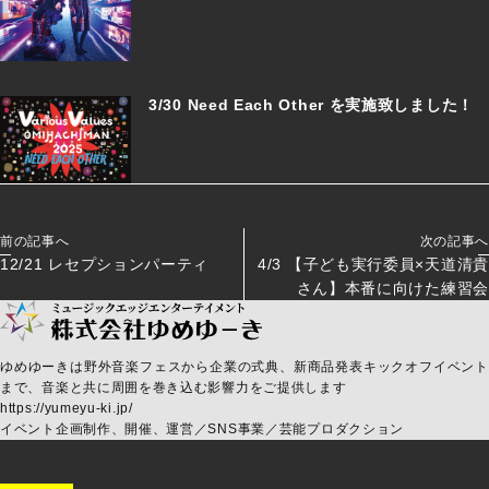
3/30 Need Each Other を実施致しました！
前の記事へ
次の記事へ
12/21 レセプションパーティ
4/3 【子ども実行委員×天道清貴
さん】本番に向けた練習会
ゆめゆーきは野外音楽フェスから企業の式典、新商品発表キックオフイベント
まで、音楽と共に周囲を巻き込む影響力をご提供します
https://yumeyu-ki.jp/
イベント企画制作、開催、運営／SNS事業／芸能プロダクション