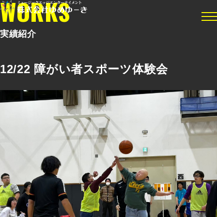
WORKS
メ
実績紹介
キャスティング
イベント企画制作
12/22 障がい者スポーツ体験会
実績紹介
イベント情報
会社概要
アーティスト
お問い合わせ
ご依頼・ご相談